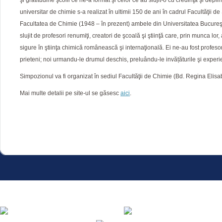
şi gratitudine şcolii ce ne-a format şi celor ce au slujit-o cu credinţă şi de
universitar de chimie s-a realizat în ultimii 150 de ani în cadrul Facultăţii de
Facultatea de Chimie (1948 – în prezent) ambele din Universitatea Bucureşt
slujit de profesori renumiţi, creatori de şcoală şi ştiinţă care, prin munca lor
sigure în ştiinţa chimică românească şi internaţională. Ei ne-au fost profeso
prieteni; noi urmandu-le drumul deschis, preluându-le invățăturile şi experi
Simpozionul va fi organizat în sediul Facultăţii de Chimie (Bd. Regina Elisab
Mai multe detalii pe site-ul se găsesc
aici
.