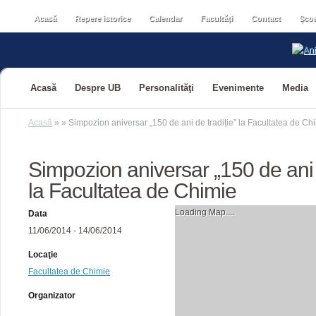
Acasă
Repere istorice
Calendar
Facultăţi
Contact
Școa
Acasă
Despre UB
Personalităţi
Evenimente
Media
Acasă
»
»
Simpozion aniversar „150 de ani de tradiție” la Facultatea de Ch
Simpozion aniversar „150 de ani d
la Facultatea de Chimie
Loading Map....
Data
11/06/2014 - 14/06/2014
Locaţie
Facultatea de Chimie
Organizator