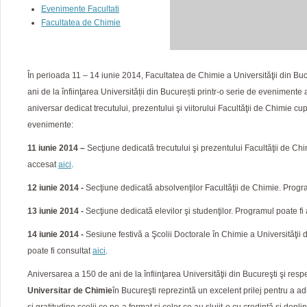
Evenimente Facultati
Facultatea de Chimie
În perioada 11 – 14 iunie 2014, Facultatea de Chimie a Universităţii din B
ani de la înfiinţarea Universității din București printr-o serie de eveniment
aniversar dedicat trecutului, prezentului şi viitorului Facultăţii de Chimie c
evenimente:
11 iunie 2014 –
Secţiune dedicată trecutului şi prezentului Facultăţii de Ch
accesat
aici
.
12 iunie 2014 -
Secţiune dedicată absolvenţilor Facultăţii de Chimie. Progr
13 iunie 2014 -
Secţiune dedicată elevilor şi studenţilor. Programul poate f
14 iunie 2014 -
Sesiune festivă a Şcolii Doctorale în Chimie a Universităţii 
poate fi consultat
aici
.
Aniversarea a 150 de ani de la înfiinţarea Universităţii din Bucureşti şi resp
Universitar de Chimie
în Bucureşti reprezintă un excelent prilej pentru a 