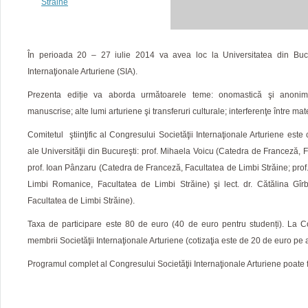
Străine
În perioada 20 – 27 iulie 2014 va avea loc la Universitatea din Bucu
Internaţionale Arturiene (SIA).
Prezenta ediție va aborda următoarele teme: onomastică şi anonimat;
manuscrise; alte lumi arturiene şi transferuri culturale; interferenţe între materi
Comitetul ştiinţific al Congresului Societăţii Internaţionale Arturiene est
ale Universităţii din Bucureşti: prof. Mihaela Voicu (Catedra de Franceză, F
prof. Ioan Pânzaru (Catedra de Franceză, Facultatea de Limbi Străine; pro
Limbi Romanice, Facultatea de Limbi Străine) şi lect. dr. Cătălina Gî
Facultatea de Limbi Străine).
Taxa de participare este 80 de euro (40 de euro pentru studenți). La C
membrii Societăţii Internaţionale Arturiene (cotizaţia este de 20 de euro pe 
Programul complet al Congresului Societăţii Internaţionale Arturiene poate 