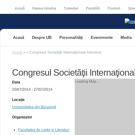
Acasă
Repere istorice
Calendar
Facultăţi
Contact
Școa
Acasă
Despre UB
Personalităţi
Evenimente
Media
Acasă
»
»
Congresul Societăţii Internaţionale Arturiene
Congresul Societăţii Internaţiona
Loading Map....
Data
20/07/2014 - 27/07/2014
Locaţie
Universitatea din Bucureşti
Organizator
Facultatea de Limbi şi Literaturi