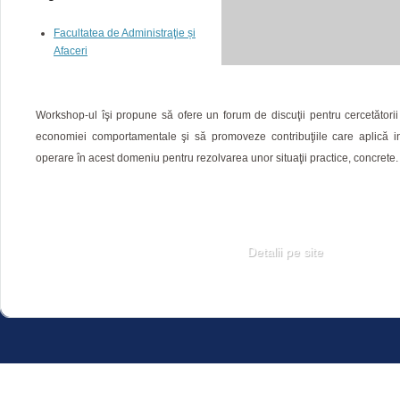
Facultatea de Administraţie și
Afaceri
Workshop-ul îşi propune să ofere un forum de discuţii pentru cercetători
economiei comportamentale şi să promoveze contribuţiile care aplică in
operare în acest domeniu pentru rezolvarea unor situaţii practice, concrete.
Detalii pe site