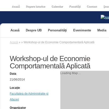
Acasă
Repere istorice
Calendar
Facultăţi
Contact
Școa
Acasă
Despre UB
Personalităţi
Evenimente
Media
Acasă
»
»
Workshop-ul de Economie Comportamentală Aplicată
Workshop-ul de Economie
Comportamentală Aplicată
Loading Map....
Data
21/06/2014
Locaţie
Facultatea de Administraţie şi
Afaceri
Organizator