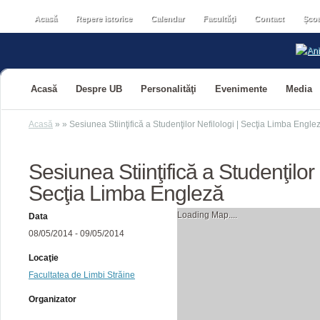
Acasă
Repere istorice
Calendar
Facultăţi
Contact
Școa
Acasă
Despre UB
Personalităţi
Evenimente
Media
Acasă
»
»
Sesiunea Stiinţifică a Studenţilor Nefilologi | Secţia Limba Engle
Sesiunea Stiinţifică a Studenţilor 
Secţia Limba Engleză
Loading Map....
Data
08/05/2014 - 09/05/2014
Locaţie
Facultatea de Limbi Străine
Organizator