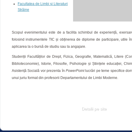
Facultatea de Limbi şi Literaturi
Străine
Scopul evenimentului este de a facilita schimbul de experiență, exersar
folosind instrumentele TIC și obținerea de diplome de participare, utile în 
aplicarea la o bursă de studiu sau la angajare.
Studenții Facultăților de Drept, Fizica, Geografie, Matematică, Litere (Co
Biblioteconomie), Istorie, Filosofie, Psihologie și Științele educației, Chi
Asistență Socială vor prezenta în
PowerPoint
lucrări pe teme specifice dome
unui juriu format din profesorii Departamentului de Limbi Moderne.
Detalii pe site