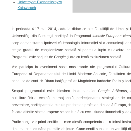
Uniwersytet Ekonomiczny w
Katowicach‎
În perioada 4-17 mai 2014, cadrele didactice ale Facultății de Limbi și L
Universității din București participă la Programul
Intensiv European Net
scop demonstrarea ipotezei că tehnologia informaţiei şi a comunicaţiilor ar
creşte gradul de conştientizare socială şi pentru a lupta cu excluziunea
Programul este sprijinit de
Google
și are ca temă excluziunea socială.
Vor participa la eveniment șase masterande ale programului Cultura ş
Europene al Departamentului de Limbi Moderne Aplicate, Facultatea de L
conduse de conf. dr. Diana Ioniță, prof. dr. Magdalena Iordache-Platis și lec
Scopul programului este folosirea instrumentelor
Google AdWords
, 
pulicitare într-o echipă internațională, perfecționarea strategiilor de m
prezentare, participarea la cursuri predate de profesori din toată Europa, da
în care diferite state europene se confruntă cu excluziunea financiară și de
Participanții vor primi certificate care atestă competenţa de a folosi inst
diplome consemnând premiile obținute. Concurenţii sunt din universități d