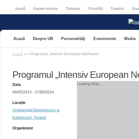
Acasă
Repere istorice
Calendar
Facultăţi
Contact
Școa
Acasă
Despre UB
Personalităţi
Evenimente
Media
Acasă
»
»
Programul „Intensiv European NetAware”
Programul „Intensiv European N
Loading Map....
Data
04/05/2014 - 17/05/2014
Locaţie
Uniwersytet Ekonomiczny w
Katowicach‎, Poland
Organizator