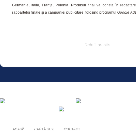
Germania, Italia, Franţa, Polonia. Produsul final va consta în redactar
rapoartelor finale și a campaniei publicitare, folosind programul
Google Ad
Detalii pe site
ACASĂ
HARTĂ SITE
CONTACT